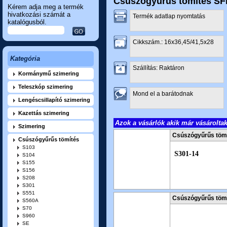
Csúszógyűrűs tömítés S
Kérem adja meg a termék
hivatkozási számát a
Termék adatlap nyomtatás
katalógusból.
Cikkszám.: 16x36,45/41,5x28
Kategória
Szállítás: Raktáron
Kormánymű szimering
Teleszkóp szimering
Mond el a barátodnak
Lengéscsillapító szimering
Kazettás szimering
Azok a vásárlók akik már vásárolta
Szimering
Csúszógyűrűs töm
Csúszógyűrűs tömítés
S103
S301-14
S104
S155
S156
S208
S301
S551
Csúszógyűrűs töm
S560A
S70
S960
SE