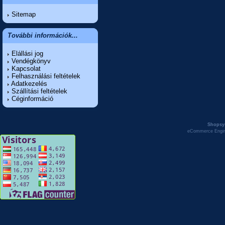
Sitemap
További információk...
Elállási jog
Vendégkönyv
Kapcsolat
Felhasználási feltételek
Adatkezelés
Szállítási feltételek
Céginformáció
Shopsy
eCommerce Engi