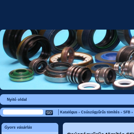
Nyitó oldal
Katalógus
Csúszógyűrűs tömítés
SFB
»
»
»
Gyors vásárlás