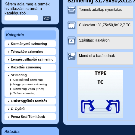
Szimering 31,75x50,8x12,
Kérem adja meg a termék
hivatkozási számát a
Termék adatlap nyomtatás
katalógusból.
Cikkszám.: 31,75x50,8x12,7 TC
Kategória
Szállítás: Raktáron
Kormánymű szimering
Teleszkóp szimering
Mond el a barátodnak
Lengéscsillapító szimering
Kazettás szimering
Szimering
Coll méretű szimering
Nagynyomású szimering
Szimering Viton (FKM)
Teflon szimering
Csúszógyűrűs tömítés
O-Gyűrű
Penta Seal Tömítések
Aktuális