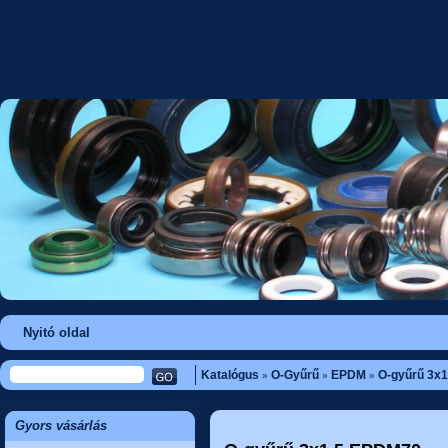
Nyitó oldal
Katalógus
O-Gyűrű
EPDM
O-gyűrű 3x
»
»
»
Gyors vásárlás