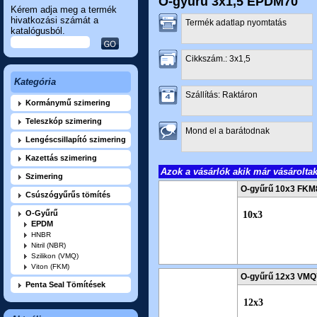
O-gyűrű 3x1,5 EPDM70
Kérem adja meg a termék
hivatkozási számát a
Termék adatlap nyomtatás
katalógusból.
Cikkszám.: 3x1,5
Kategória
Szállítás: Raktáron
Kormánymű szimering
Teleszkóp szimering
Mond el a barátodnak
Lengéscsillapító szimering
Kazettás szimering
Azok a vásárlók akik már vásárolta
Szimering
O-gyűrű 10x3 FKM
Csúszógyűrűs tömítés
10x3
O-Gyűrű
EPDM
HNBR
Nitril (NBR)
Szilikon (VMQ)
Viton (FKM)
O-gyűrű 12x3 VMQ
Penta Seal Tömítések
12x3