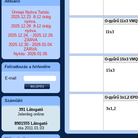
Aktuális
Ünnepi Nyitva Tartás:
2025.12.23 8-12 óráig
O-gyűrű 11x3 VMQ
nyitva..
2025.12.29 8-12 óráig
nyitva.
11x3
2025.12.24. - 2025.12.28.
ZÁRVA
2025.12.30 - 2026.01.04.
ZÁRVA.
Nyitás: 2026.01.05.
O-gyűrű 15x3 VMQ
Feliratkozás a hírlevélre
15x3
E-mail
O-gyűrű 3x1,2 EP
Számláló
3x1,2
391 Látogató
Jelenleg online
8901555 Látogató
óta 2011.01.03